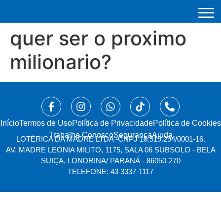
quer ser o proximo
milionario?
Início
⁠Termos de Uso
Política de Privacidade
Política de Cookies
Trabalhe Conosco
Segurança
Ajuda
LOTÉRICA DA MADRE LTDA -
CNPJ 10.519.294/0001-16.
AV. MADRE LEONIA MILITO, 1175, SALA 06 SUBSOLO - BELA
SUIÇA, LONDRINA/ PARANÁ - 86050-270
TELEFONE: 43 3337-1117