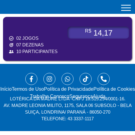
BOLÃO 1
14,17
R$
02 JOGOS
07 DEZENAS
10 PARTICIPANTES
Início
⁠Termos de Uso
Política de Privacidade
Política de Cookies
Trabalhe Conosco
Segurança
Ajuda
LOTÉRICA DA MADRE LTDA -
CNPJ 10.519.294/0001-16.
AV. MADRE LEONIA MILITO, 1175, SALA 06 SUBSOLO - BELA
SUIÇA, LONDRINA/ PARANÁ - 86050-270
TELEFONE: 43 3337-1117