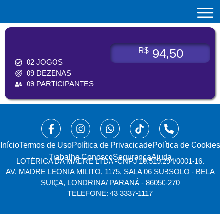
BOLÃO 3
94,50
R$
02 JOGOS
09 DEZENAS
09 PARTICIPANTES
Início
⁠Termos de Uso
Política de Privacidade
Política de Cookies
Trabalhe Conosco
Segurança
Ajuda
LOTÉRICA DA MADRE LTDA -
CNPJ 10.519.294/0001-16.
AV. MADRE LEONIA MILITO, 1175, SALA 06 SUBSOLO - BELA
SUIÇA, LONDRINA/ PARANÁ - 86050-270
TELEFONE: 43 3337-1117