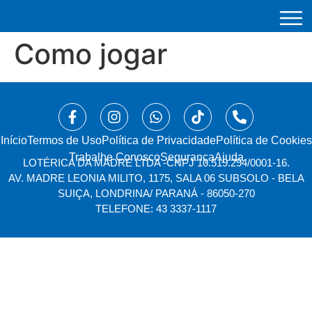
Como jogar
Início
⁠Termos de Uso
Política de Privacidade
Política de Cookies
Trabalhe Conosco
Segurança
Ajuda
LOTÉRICA DA MADRE LTDA -
CNPJ 10.519.294/0001-16.
AV. MADRE LEONIA MILITO, 1175, SALA 06 SUBSOLO - BELA
SUIÇA, LONDRINA/ PARANÁ - 86050-270
TELEFONE: 43 3337-1117