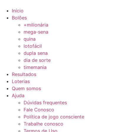
Ir
para
Início
o
Bolões
conteúdo
+milionária
mega-sena
quina
lotofácil
dupla sena
dia de sorte
timemania
Resultados
Loterias
Quem somos
Ajuda
Dúvidas frequentes
Fale Conosco
Política de jogo consciente
Trabalhe conosco
Termos de Uso