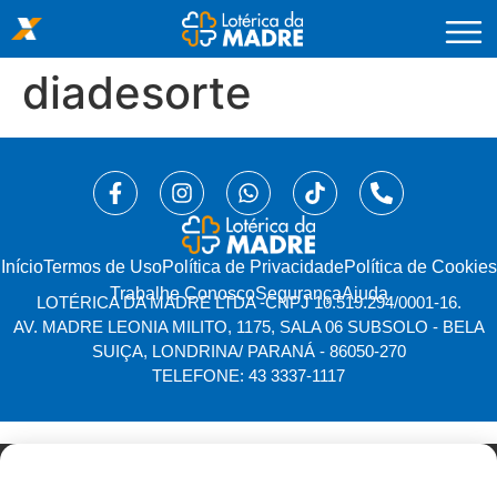
diadesorte
Início
⁠Termos de Uso
Política de Privacidade
Política de Cookies
Trabalhe Conosco
Segurança
Ajuda
LOTÉRICA DA MADRE LTDA -
CNPJ 10.519.294/0001-16.
AV. MADRE LEONIA MILITO, 1175, SALA 06 SUBSOLO - BELA
SUIÇA, LONDRINA/ PARANÁ - 86050-270
TELEFONE: 43 3337-1117