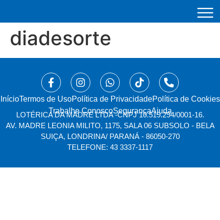
diadesorte
Início
⁠Termos de Uso
Política de Privacidade
Política de Cookies
Trabalhe Conosco
Segurança
Ajuda
LOTÉRICA DA MADRE LTDA -
CNPJ 10.519.294/0001-16.
AV. MADRE LEONIA MILITO, 1175, SALA 06 SUBSOLO - BELA
SUIÇA, LONDRINA/ PARANÁ - 86050-270
TELEFONE: 43 3337-1117