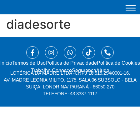
diadesorte
Início
⁠Termos de Uso
Política de Privacidade
Política de Cookies
Trabalhe Conosco
Segurança
Ajuda
LOTÉRICA DA MADRE LTDA -
CNPJ 10.519.294/0001-16.
AV. MADRE LEONIA MILITO, 1175, SALA 06 SUBSOLO - BELA
SUIÇA, LONDRINA/ PARANÁ - 86050-270
TELEFONE: 43 3337-1117