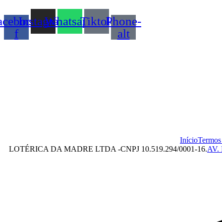
acebook-
Instagram
Whatsapp
Tiktok
Phone-
f
alt
Início
⁠Termos
LOTÉRICA DA MADRE LTDA -
CNPJ 10.519.294/0001-16.
AV.