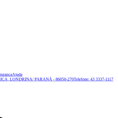
gurança
Ajuda
IÇA, LONDRINA/ PARANÁ - 86050-270
Telefone: 43 3337-1117