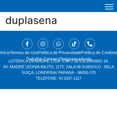
duplasena
Início
⁠Termos de Uso
Política de Privacidade
Política de Cookies
Trabalhe Conosco
Segurança
Ajuda
LOTÉRICA DA MADRE LTDA -
CNPJ 10.519.294/0001-16.
AV. MADRE LEONIA MILITO, 1175, SALA 06 SUBSOLO - BELA
SUIÇA, LONDRINA/ PARANÁ - 86050-270
TELEFONE: 43 3337-1117