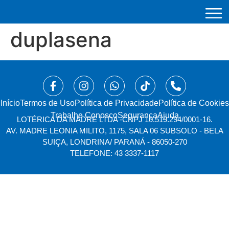
duplasena
Início
⁠Termos de Uso
Política de Privacidade
Política de Cookies
Trabalhe Conosco
Segurança
Ajuda
LOTÉRICA DA MADRE LTDA -
CNPJ 10.519.294/0001-16.
AV. MADRE LEONIA MILITO, 1175, SALA 06 SUBSOLO - BELA
SUIÇA, LONDRINA/ PARANÁ - 86050-270
TELEFONE: 43 3337-1117