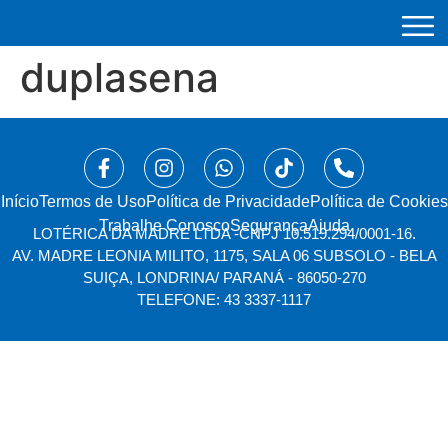
duplasena
Início
⁠Termos de Uso
Política de Privacidade
Política de Cookies
Trabalhe Conosco
Segurança
Ajuda
LOTÉRICA DA MADRE LTDA -
CNPJ 10.519.294/0001-16.
AV. MADRE LEONIA MILITO, 1175, SALA 06 SUBSOLO - BELA
SUIÇA, LONDRINA/ PARANÁ - 86050-270
TELEFONE: 43 3337-1117