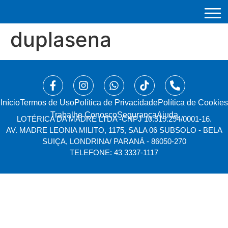
duplasena
Início
⁠Termos de Uso
Política de Privacidade
Política de Cookies
Trabalhe Conosco
Segurança
Ajuda
LOTÉRICA DA MADRE LTDA -
CNPJ 10.519.294/0001-16.
AV. MADRE LEONIA MILITO, 1175, SALA 06 SUBSOLO - BELA
SUIÇA, LONDRINA/ PARANÁ - 86050-270
TELEFONE: 43 3337-1117