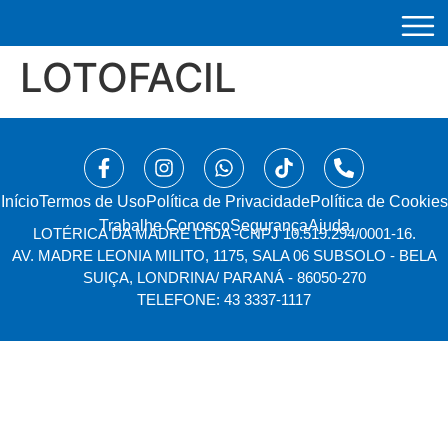
LOTOFACIL
Início
⁠Termos de Uso
Política de Privacidade
Política de Cookies
Trabalhe Conosco
Segurança
Ajuda
LOTÉRICA DA MADRE LTDA -
CNPJ 10.519.294/0001-16.
AV. MADRE LEONIA MILITO, 1175, SALA 06 SUBSOLO - BELA
SUIÇA, LONDRINA/ PARANÁ - 86050-270
TELEFONE: 43 3337-1117