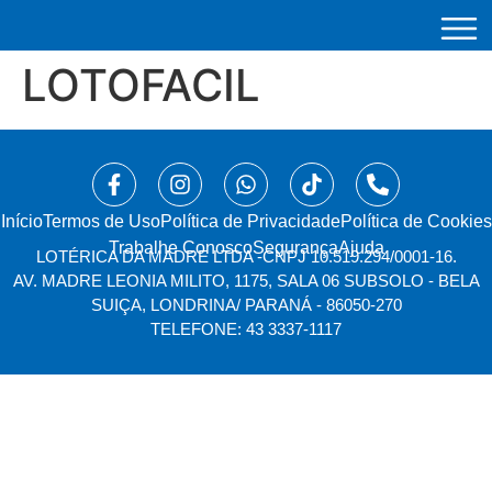
LOTOFACIL
Início
⁠Termos de Uso
Política de Privacidade
Política de Cookies
Trabalhe Conosco
Segurança
Ajuda
LOTÉRICA DA MADRE LTDA -
CNPJ 10.519.294/0001-16.
AV. MADRE LEONIA MILITO, 1175, SALA 06 SUBSOLO - BELA
SUIÇA, LONDRINA/ PARANÁ - 86050-270
TELEFONE: 43 3337-1117