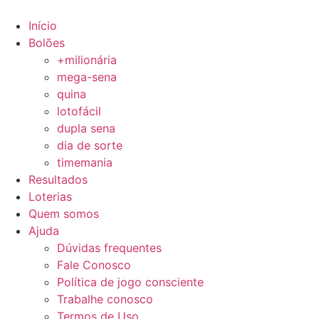
Ir
para
Início
o
Bolões
conteúdo
+milionária
mega-sena
quina
lotofácil
dupla sena
dia de sorte
timemania
Resultados
Loterias
Quem somos
Ajuda
Dúvidas frequentes
Fale Conosco
Política de jogo consciente
Trabalhe conosco
Termos de Uso