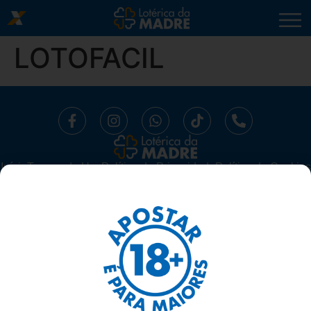
LOTOFACIL
Início
⁠Termos de Uso
Política de Privacidade
Política de Cookies
Trabalhe Conosco
Segurança
Ajuda
LOTÉRICA DA MADRE LTDA -
CNPJ 10.519.294/0001-16.
AV. MADRE LEONIA MILITO, 1175, SALA 06 SUBSOLO - BELA
SUIÇA, LONDRINA/ PARANÁ - 86050-270
TELEFONE: 43 3337-1117