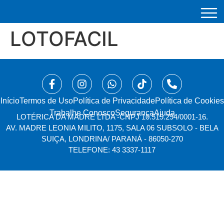
LOTOFACIL
Início
⁠Termos de Uso
Política de Privacidade
Política de Cookies
Trabalhe Conosco
Segurança
Ajuda
LOTÉRICA DA MADRE LTDA -
CNPJ 10.519.294/0001-16.
AV. MADRE LEONIA MILITO, 1175, SALA 06 SUBSOLO - BELA
SUIÇA, LONDRINA/ PARANÁ - 86050-270
TELEFONE: 43 3337-1117