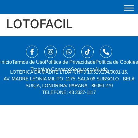
LOTOFACIL
Início
⁠Termos de Uso
Política de Privacidade
Política de Cookies
Trabalhe Conosco
Segurança
Ajuda
LOTÉRICA DA MADRE LTDA -
CNPJ 10.519.294/0001-16.
AV. MADRE LEONIA MILITO, 1175, SALA 06 SUBSOLO - BELA
SUIÇA, LONDRINA/ PARANÁ - 86050-270
TELEFONE: 43 3337-1117