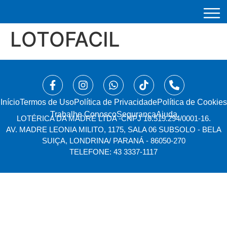
LOTOFACIL
Início
⁠Termos de Uso
Política de Privacidade
Política de Cookies
Trabalhe Conosco
Segurança
Ajuda
LOTÉRICA DA MADRE LTDA -
CNPJ 10.519.294/0001-16.
AV. MADRE LEONIA MILITO, 1175, SALA 06 SUBSOLO - BELA
SUIÇA, LONDRINA/ PARANÁ - 86050-270
TELEFONE: 43 3337-1117