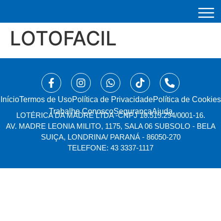
LOTOFACIL
Início
⁠Termos de Uso
Política de Privacidade
Política de Cookies
Trabalhe Conosco
Segurança
Ajuda
LOTÉRICA DA MADRE LTDA -
CNPJ 10.519.294/0001-16.
AV. MADRE LEONIA MILITO, 1175, SALA 06 SUBSOLO - BELA
SUIÇA, LONDRINA/ PARANÁ - 86050-270
TELEFONE: 43 3337-1117