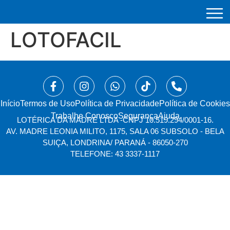
LOTOFACIL
Início
⁠Termos de Uso
Política de Privacidade
Política de Cookies
Trabalhe Conosco
Segurança
Ajuda
LOTÉRICA DA MADRE LTDA -
CNPJ 10.519.294/0001-16.
AV. MADRE LEONIA MILITO, 1175, SALA 06 SUBSOLO - BELA
SUIÇA, LONDRINA/ PARANÁ - 86050-270
TELEFONE: 43 3337-1117