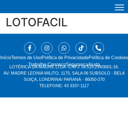
LOTOFACIL
Início
⁠Termos de Uso
Política de Privacidade
Política de Cookies
Trabalhe Conosco
Segurança
Ajuda
LOTÉRICA DA MADRE LTDA -
CNPJ 10.519.294/0001-16.
AV. MADRE LEONIA MILITO, 1175, SALA 06 SUBSOLO - BELA
SUIÇA, LONDRINA/ PARANÁ - 86050-270
TELEFONE: 43 3337-1117