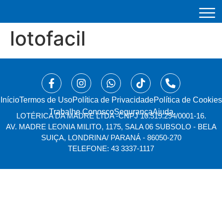
lotofacil
Início
⁠Termos de Uso
Política de Privacidade
Política de Cookies
Trabalhe Conosco
Segurança
Ajuda
LOTÉRICA DA MADRE LTDA -
CNPJ 10.519.294/0001-16.
AV. MADRE LEONIA MILITO, 1175, SALA 06 SUBSOLO - BELA
SUIÇA, LONDRINA/ PARANÁ - 86050-270
TELEFONE: 43 3337-1117