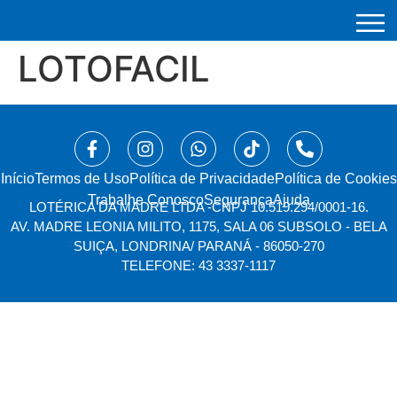
LOTOFACIL
Início
⁠Termos de Uso
Política de Privacidade
Política de Cookies
Trabalhe Conosco
Segurança
Ajuda
LOTÉRICA DA MADRE LTDA -
CNPJ 10.519.294/0001-16.
AV. MADRE LEONIA MILITO, 1175, SALA 06 SUBSOLO - BELA
SUIÇA, LONDRINA/ PARANÁ - 86050-270
TELEFONE: 43 3337-1117