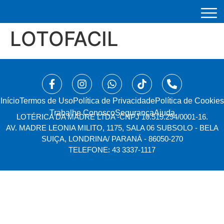
LOTOFACIL
Início
⁠Termos de Uso
Política de Privacidade
Política de Cookies
Trabalhe Conosco
Segurança
Ajuda
LOTÉRICA DA MADRE LTDA -
CNPJ 10.519.294/0001-16.
AV. MADRE LEONIA MILITO, 1175, SALA 06 SUBSOLO - BELA
SUIÇA, LONDRINA/ PARANÁ - 86050-270
TELEFONE: 43 3337-1117