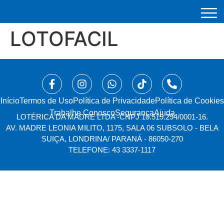
LOTOFACIL
Início
⁠Termos de Uso
Política de Privacidade
Política de Cookies
Trabalhe Conosco
Segurança
Ajuda
LOTÉRICA DA MADRE LTDA -
CNPJ 10.519.294/0001-16.
AV. MADRE LEONIA MILITO, 1175, SALA 06 SUBSOLO - BELA
SUIÇA, LONDRINA/ PARANÁ - 86050-270
TELEFONE: 43 3337-1117