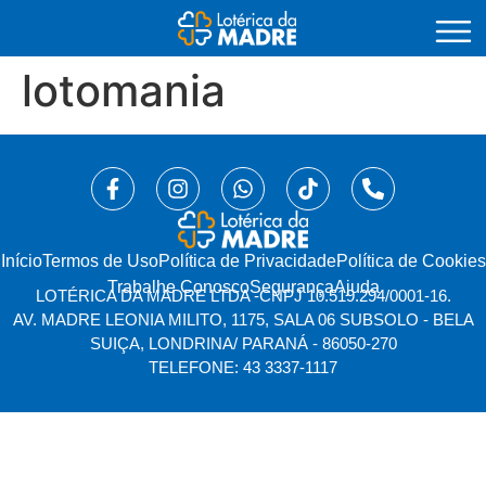
lotomania
Início
⁠Termos de Uso
Política de Privacidade
Política de Cookies
Trabalhe Conosco
Segurança
Ajuda
LOTÉRICA DA MADRE LTDA -
CNPJ 10.519.294/0001-16.
AV. MADRE LEONIA MILITO, 1175, SALA 06 SUBSOLO - BELA
SUIÇA, LONDRINA/ PARANÁ - 86050-270
TELEFONE: 43 3337-1117