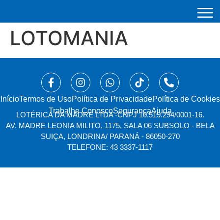
LOTOMANIA
Início
⁠Termos de Uso
Política de Privacidade
Política de Cookies
Trabalhe Conosco
Segurança
Ajuda
LOTÉRICA DA MADRE LTDA -
CNPJ 10.519.294/0001-16.
AV. MADRE LEONIA MILITO, 1175, SALA 06 SUBSOLO - BELA
SUIÇA, LONDRINA/ PARANÁ - 86050-270
TELEFONE: 43 3337-1117