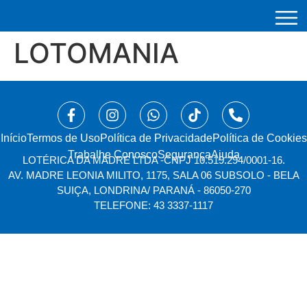
LOTOMANIA
Início
⁠Termos de Uso
Política de Privacidade
Política de Cookies
Trabalhe Conosco
Segurança
Ajuda
LOTÉRICA DA MADRE LTDA -
CNPJ 10.519.294/0001-16.
AV. MADRE LEONIA MILITO, 1175, SALA 06 SUBSOLO - BELA
SUIÇA, LONDRINA/ PARANÁ - 86050-270
TELEFONE: 43 3337-1117