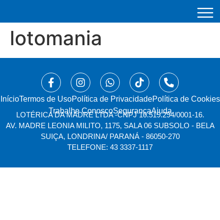
lotomania
Início
⁠Termos de Uso
Política de Privacidade
Política de Cookies
Trabalhe Conosco
Segurança
Ajuda
LOTÉRICA DA MADRE LTDA -
CNPJ 10.519.294/0001-16.
AV. MADRE LEONIA MILITO, 1175, SALA 06 SUBSOLO - BELA
SUIÇA, LONDRINA/ PARANÁ - 86050-270
TELEFONE: 43 3337-1117