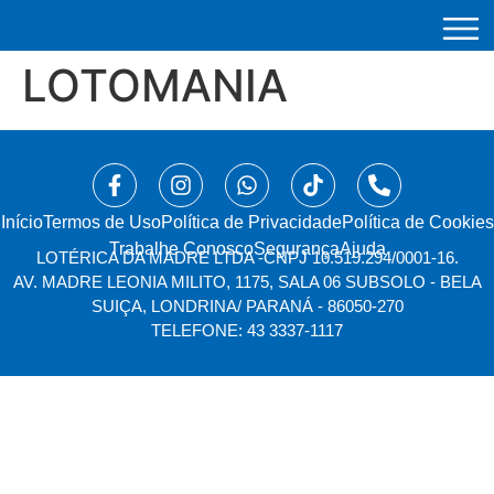
LOTOMANIA
Início
⁠Termos de Uso
Política de Privacidade
Política de Cookies
Trabalhe Conosco
Segurança
Ajuda
LOTÉRICA DA MADRE LTDA -
CNPJ 10.519.294/0001-16.
AV. MADRE LEONIA MILITO, 1175, SALA 06 SUBSOLO - BELA
SUIÇA, LONDRINA/ PARANÁ - 86050-270
TELEFONE: 43 3337-1117