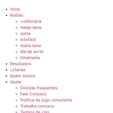
Ir
para
Início
o
Bolões
conteúdo
+milionária
mega-sena
quina
lotofácil
dupla sena
dia de sorte
timemania
Resultados
Loterias
Quem somos
Ajuda
Dúvidas frequentes
Fale Conosco
Política de jogo consciente
Trabalhe conosco
Termos de Uso