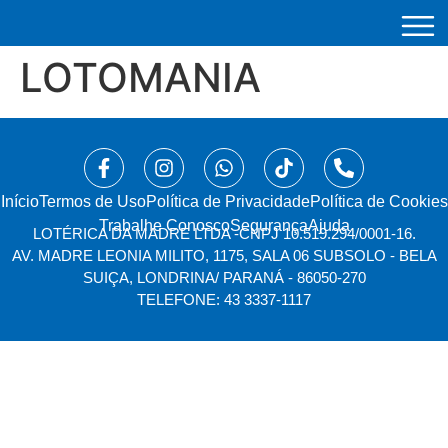
LOTOMANIA
Início
⁠Termos de Uso
Política de Privacidade
Política de Cookies
Trabalhe Conosco
Segurança
Ajuda
LOTÉRICA DA MADRE LTDA -
CNPJ 10.519.294/0001-16.
AV. MADRE LEONIA MILITO, 1175, SALA 06 SUBSOLO - BELA
SUIÇA, LONDRINA/ PARANÁ - 86050-270
TELEFONE: 43 3337-1117