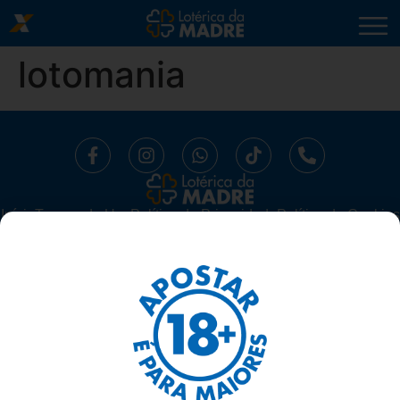
lotomania
Início
⁠Termos de Uso
Política de Privacidade
Política de Cookies
Trabalhe Conosco
Segurança
Ajuda
LOTÉRICA DA MADRE LTDA -
CNPJ 10.519.294/0001-16.
AV. MADRE LEONIA MILITO, 1175, SALA 06 SUBSOLO - BELA
SUIÇA, LONDRINA/ PARANÁ - 86050-270
TELEFONE: 43 3337-1117