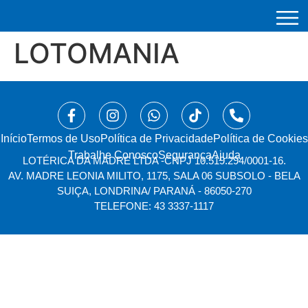
LOTOMANIA
Início
⁠Termos de Uso
Política de Privacidade
Política de Cookies
Trabalhe Conosco
Segurança
Ajuda
LOTÉRICA DA MADRE LTDA -
CNPJ 10.519.294/0001-16.
AV. MADRE LEONIA MILITO, 1175, SALA 06 SUBSOLO - BELA
SUIÇA, LONDRINA/ PARANÁ - 86050-270
TELEFONE: 43 3337-1117