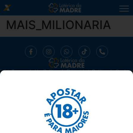
MAIS_MILIONARIA
Início
⁠Termos de Uso
Política de Privacidade
Política de Cookies
Trabalhe Conosco
Segurança
Ajuda
LOTÉRICA DA MADRE LTDA -
CNPJ 10.519.294/0001-16.
AV. MADRE LEONIA MILITO, 1175, SALA 06 SUBSOLO - BELA
SUIÇA, LONDRINA/ PARANÁ - 86050-270
TELEFONE: 43 3337-1117