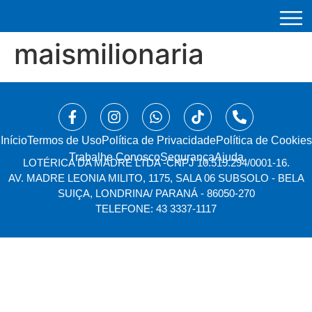
maismilionaria
Início
⁠Termos de Uso
Política de Privacidade
Política de Cookies
Trabalhe Conosco
Segurança
Ajuda
LOTÉRICA DA MADRE LTDA -
CNPJ 10.519.294/0001-16.
AV. MADRE LEONIA MILITO, 1175, SALA 06 SUBSOLO - BELA
SUIÇA, LONDRINA/ PARANÁ - 86050-270
TELEFONE: 43 3337-1117