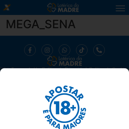
MEGA_SENA
Início
⁠Termos de Uso
Política de Privacidade
Política de Cookies
Trabalhe Conosco
Segurança
Ajuda
LOTÉRICA DA MADRE LTDA -
CNPJ 10.519.294/0001-16.
AV. MADRE LEONIA MILITO, 1175, SALA 06 SUBSOLO - BELA
SUIÇA, LONDRINA/ PARANÁ - 86050-270
TELEFONE: 43 3337-1117