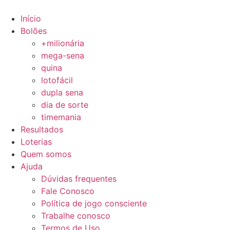
Ir
para
Início
o
Bolões
conteúdo
+milionária
mega-sena
quina
lotofácil
dupla sena
dia de sorte
timemania
Resultados
Loterias
Quem somos
Ajuda
Dúvidas frequentes
Fale Conosco
Política de jogo consciente
Trabalhe conosco
Termos de Uso