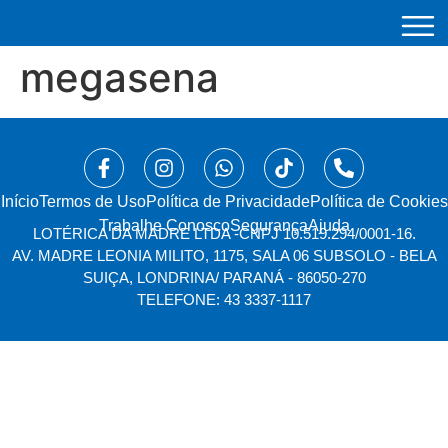
megasena
Início
⁠Termos de Uso
Política de Privacidade
Política de Cookies
Trabalhe Conosco
Segurança
Ajuda
LOTÉRICA DA MADRE LTDA -
CNPJ 10.519.294/0001-16.
AV. MADRE LEONIA MILITO, 1175, SALA 06 SUBSOLO - BELA
SUIÇA, LONDRINA/ PARANÁ - 86050-270
TELEFONE: 43 3337-1117