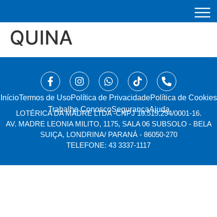
QUINA
Início
⁠Termos de Uso
Política de Privacidade
Política de Cookies
Trabalhe Conosco
Segurança
Ajuda
LOTÉRICA DA MADRE LTDA -
CNPJ 10.519.294/0001-16.
AV. MADRE LEONIA MILITO, 1175, SALA 06 SUBSOLO - BELA
SUIÇA, LONDRINA/ PARANÁ - 86050-270
TELEFONE: 43 3337-1117