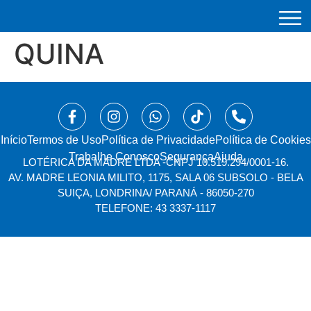
QUINA
Início
⁠Termos de Uso
Política de Privacidade
Política de Cookies
Trabalhe Conosco
Segurança
Ajuda
LOTÉRICA DA MADRE LTDA -
CNPJ 10.519.294/0001-16.
AV. MADRE LEONIA MILITO, 1175, SALA 06 SUBSOLO - BELA
SUIÇA, LONDRINA/ PARANÁ - 86050-270
TELEFONE: 43 3337-1117