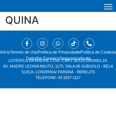
QUINA
Início
⁠Termos de Uso
Política de Privacidade
Política de Cookies
Trabalhe Conosco
Segurança
Ajuda
LOTÉRICA DA MADRE LTDA -
CNPJ 10.519.294/0001-16.
AV. MADRE LEONIA MILITO, 1175, SALA 06 SUBSOLO - BELA
SUIÇA, LONDRINA/ PARANÁ - 86050-270
TELEFONE: 43 3337-1117