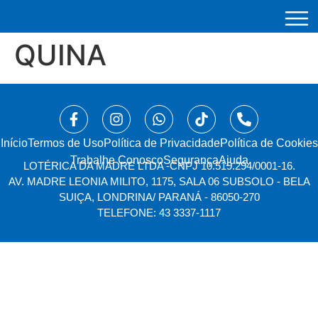
QUINA
Início
⁠Termos de Uso
Política de Privacidade
Política de Cookies
Trabalhe Conosco
Segurança
Ajuda
LOTÉRICA DA MADRE LTDA -
CNPJ 10.519.294/0001-16.
AV. MADRE LEONIA MILITO, 1175, SALA 06 SUBSOLO - BELA
SUIÇA, LONDRINA/ PARANÁ - 86050-270
TELEFONE: 43 3337-1117