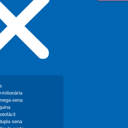
s
+milionária
mega-sena
quina
lotofácil
dupla sena