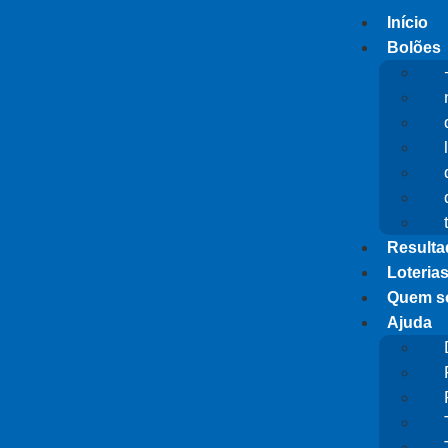
Início
Bolões
Result
Loteria
Quem s
Ajuda