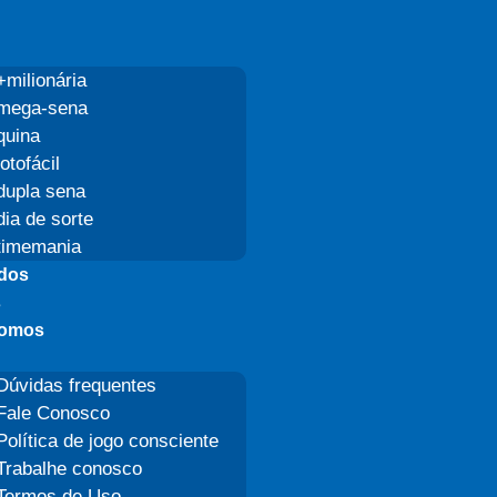
+milionária
mega-sena
quina
lotofácil
dupla sena
dia de sorte
timemania
ados
s
omos
Dúvidas frequentes
Fale Conosco
Política de jogo consciente
Trabalhe conosco
Termos de Uso