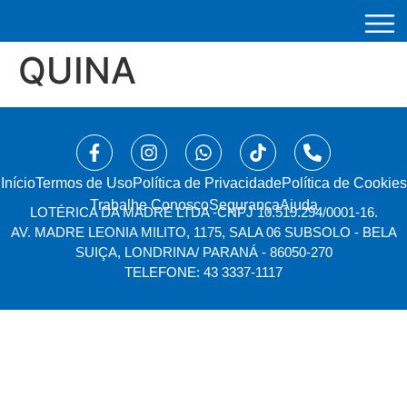
QUINA
Início
⁠Termos de Uso
Política de Privacidade
Política de Cookies
Trabalhe Conosco
Segurança
Ajuda
LOTÉRICA DA MADRE LTDA -
CNPJ 10.519.294/0001-16.
AV. MADRE LEONIA MILITO, 1175, SALA 06 SUBSOLO - BELA
SUIÇA, LONDRINA/ PARANÁ - 86050-270
TELEFONE: 43 3337-1117