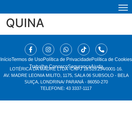
QUINA
Início
⁠Termos de Uso
Política de Privacidade
Política de Cookies
Trabalhe Conosco
Segurança
Ajuda
LOTÉRICA DA MADRE LTDA -
CNPJ 10.519.294/0001-16.
AV. MADRE LEONIA MILITO, 1175, SALA 06 SUBSOLO - BELA
SUIÇA, LONDRINA/ PARANÁ - 86050-270
TELEFONE: 43 3337-1117