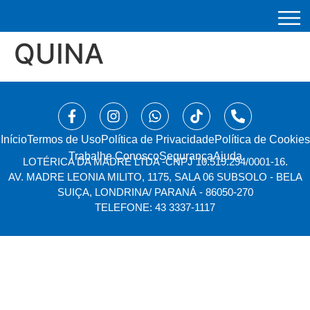
QUINA
Início
⁠Termos de Uso
Política de Privacidade
Política de Cookies
Trabalhe Conosco
Segurança
Ajuda
LOTÉRICA DA MADRE LTDA -
CNPJ 10.519.294/0001-16.
AV. MADRE LEONIA MILITO, 1175, SALA 06 SUBSOLO - BELA
SUIÇA, LONDRINA/ PARANÁ - 86050-270
TELEFONE: 43 3337-1117