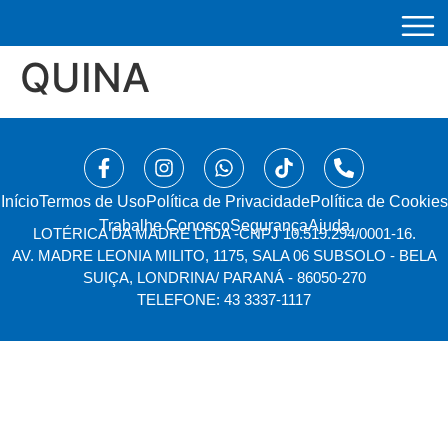
QUINA
Início
⁠Termos de Uso
Política de Privacidade
Política de Cookies
Trabalhe Conosco
Segurança
Ajuda
LOTÉRICA DA MADRE LTDA -
CNPJ 10.519.294/0001-16.
AV. MADRE LEONIA MILITO, 1175, SALA 06 SUBSOLO - BELA
SUIÇA, LONDRINA/ PARANÁ - 86050-270
TELEFONE: 43 3337-1117